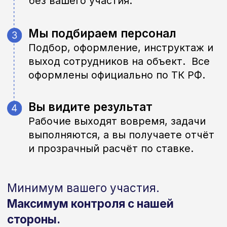
всё берём на себя.
Прозрачный
линейный прайс
Одна ставка “всё включено”, без
скрытых платежей и
непредсказуемых расходов.
Юридическая чистота и
безопасность
Все сотрудники оформлены
официально, все риски — на нашей
стороне.
Быстрый запуск —
до 24
часов
Масштабируем или сокращаем
численность без бюрократии и
потерь времени.