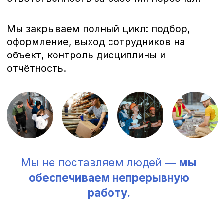
обеспечиваем непрерывную
работу.
Почему выбирают нас
Наша задача — чтобы работа шла
стабильно, прозрачно и без лишних
хлопот со стороны клиента.
100% юридическая защита
Все сотрудники оформлены по ТК
РФ.
Риски и кадровые вопросы —
на нашей стороне.
Экономия ресурсов
Освобождаем ваше время и
бюджет: вы платите только за
результат, без скрытых затрат.