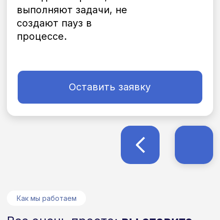
Узнайте точную стоимость
вашего проекта
Оставьте ваш номер и наш
менеджер сделает расчёт
в
течении 10 минут.
Сразу назовём прозрачную ставку,
объясним, из чего складывается
цена, и предложим варианты под
ваш объём работ.
Узнать стоимость
Или напишите нам в
мессенджер.
Наши менеджеры всегда на