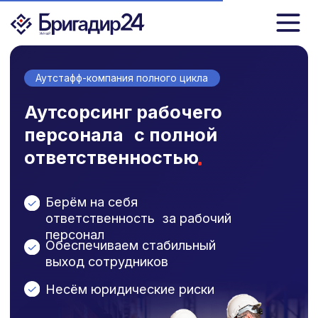
О компании
Аутстафф-компания полного цикла
Как это работает
Аутсорсинг рабочего
Преимущества
персонала с полной
ответственностью
Контакты
Берём на себя
ответственность за рабочий
персонал
Аутсорсинг
Обеспечиваем стабильный
выход сотрудников
Рекрутинг
Несём юридические риски
Иностранный персонал
Для заказчиков
Получите
прозрачный линейный
прайс
прямо сейчас.