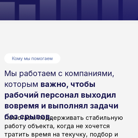
решений по рабочей силе.
Мы подключаемся тогда, когда
нужно усилить бригаду, закрыть
просадку по срокам или оперативно
вывести людей под конкретный
этап работ.
Формируем команды под различные
задачи:
монтажники;
сварщики;
электрики;
бетонщики;
и другие виды строительных работ.
Предоставляем
рабочих, на которых
можно рассчитывать:
выходят вовремя,
выполняют задачи, не
создают пауз в
процессе.
Оставить заявку