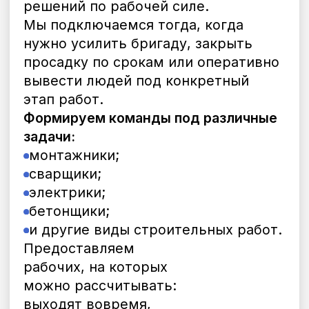
Фото отчеты, табели учёта,
контроль дисциплины. Замена
сотрудников при необходимости —
без вашего участия.
Мы подбираем персонал
Подбор, оформление, инструктаж и
выход сотрудников на объект. Все
оформлены официально по ТК РФ.
Вы видите результат
Рабочие выходят вовремя, задачи
выполняются, а вы получаете отчёт
и прозрачный расчёт по ставке.
Минимум вашего участия.
Максимум контроля с нашей
стороны.