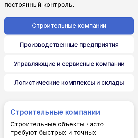
Как мы работаем
Все очень просто:
вы ставите
задачу — мы делаем
результат
Мы выстроили процесс так, чтобы вы
тратили минимум времени, а получали
стабильный результат.
Вы ставите задачу
Достаточно одного сообщения или
звонка менеджеру. Мы уточняем
задачу и требуемый состав
бригады.
Контролируем работу