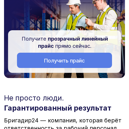
Для соискателей
Получить прайс
+7 (495) 065-46-13
Не просто люди.
Позвоните мне
Гарантированный результат
Бригадир24 — компания, которая берёт
ответственность за рабочий персонал.
Мы закрываем полный цикл: подбор,
оформление, выход сотрудников на
объект, контроль дисциплины и
отчётность.
Мы не поставляем людей —
мы