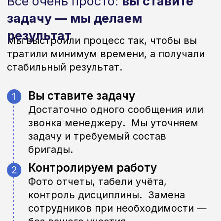
связи и готовы ответить на
любые вопросы
Написать в Telegram
Почему Бригадир24
Мы отвечаем за результат,
а не просто предоставляем
персонал.
Полный цикл
аутстаффа
От подбора и оформления до
контроля выхода и отчётности —